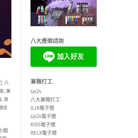
八大應徵諮詢
兼職打工
紀
,
八
差
,
兼
sp2s
職
,
酒
八大兼職打工
酒店
ILIA電子煙
sp2s電子煙
KISS電子煙
小姐
RELX電子煙