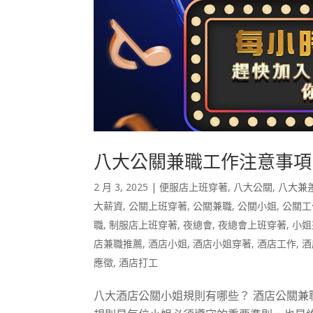
八大公關兼職工作注意事項
2 月 3, 2025
|
便服店上班穿著
,
八大公關
,
八大兼
大薪資
,
公關上班穿著
,
公關兼職
,
公關小姐
,
公關工
職
,
制服店上班穿著
,
夜總會
,
夜總會上班穿著
,
小姐
店兼職推薦
,
酒店小姐
,
酒店小姐穿著
,
酒店工作
,
酒
應徵
,
酒店打工
八大酒店公關小姐規則有哪些？ 酒店公關