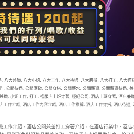
差
,
八大兼職
,
八大小姐
,
八大工作
,
八大待遇
,
八大應徵
,
八大打工
,
八大經
作
,
公關待遇
,
公關應徵
,
公關穿搭
,
公關薪水
,
公關薪資
,
公關薪資待遇
,
兼
兼職
,
小姐工作
,
打工
,
禮服店上班穿著
,
經紀公司
,
酒店上班穿著
,
酒店兼
店工作介紹
,
酒店工作內容介紹
,
酒店工作推薦
,
酒店工作穿搭
,
酒店待遇
,
兼職工作介紹，酒店公關兼差打工穿著介紹，在酒店行業中，酒店