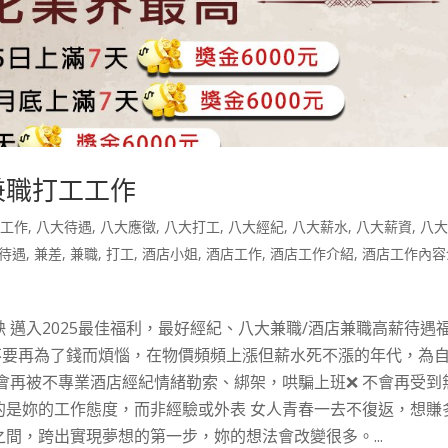
兼職打工工作
大工作
,
八大待遇
,
八大應徵
,
八大打工
,
八大經紀
,
八大薪水
,
八大薪資
,
八
待遇
,
兼差
,
兼職
,
打工
,
酒店小姐
,
酒店工作
,
酒店工作介紹
,
酒店工作內容
 邁入2025最佳福利，最好經紀、八大兼職/酒店兼職高薪待遇
讓妳不要再為了錢而煩惱，在物價頻頻上漲但薪水死不漲的年代，為
不會再被不專業酒店經紀情緒勒索、綁架，哄騙上班❌ 不會再受到
的是妳的工作態度，而非經驗或外表 女人青春一去不復返，想賺
間，跨出實現夢想的第一步，妳的想法會改變很多。...