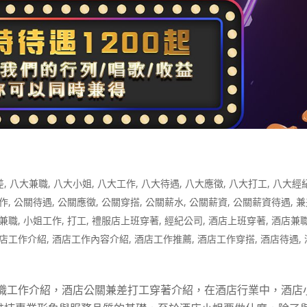
差
,
八大兼職
,
八大小姐
,
八大工作
,
八大待遇
,
八大應徵
,
八大打工
,
八大經
作
,
公關待遇
,
公關應徵
,
公關穿搭
,
公關薪水
,
公關薪資
,
公關薪資待遇
,
兼
兼職
,
小姐工作
,
打工
,
禮服店上班穿著
,
經紀公司
,
酒店上班穿著
,
酒店兼
店工作介紹
,
酒店工作內容介紹
,
酒店工作推薦
,
酒店工作穿搭
,
酒店待遇
,
兼職工作介紹，酒店公關兼差打工穿著介紹，在酒店行業中，酒店