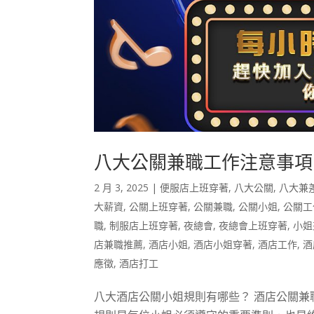
八大公關兼職工作注意事項
2 月 3, 2025
|
便服店上班穿著
,
八大公關
,
八大兼
大薪資
,
公關上班穿著
,
公關兼職
,
公關小姐
,
公關工
職
,
制服店上班穿著
,
夜總會
,
夜總會上班穿著
,
小姐
店兼職推薦
,
酒店小姐
,
酒店小姐穿著
,
酒店工作
,
酒
應徵
,
酒店打工
八大酒店公關小姐規則有哪些？ 酒店公關