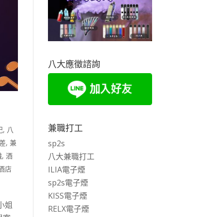
八大應徵諮詢
兼職打工
紀
,
八
差
,
兼
sp2s
職
,
酒
八大兼職打工
酒店
ILIA電子煙
sp2s電子煙
KISS電子煙
小姐
RELX電子煙