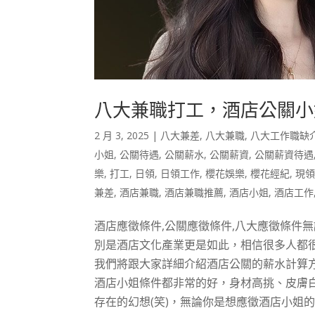
八大兼職打工，酒店公關小
2 月 3, 2025
|
八大兼差
,
八大兼職
,
八大工作職缺
小姐
,
公關待遇
,
公關薪水
,
公關薪資
,
公關薪資待遇
樂
,
打工
,
日領
,
日領工作
,
櫻花娛樂
,
櫻花經紀
,
現
兼差
,
酒店兼職
,
酒店兼職推薦
,
酒店小姐
,
酒店工作
酒店應徵條件,公關應徵條件,八大應徵條件
別是酒店文化產業更是如此，相信很多人都
我們將跟大家詳細介紹酒店公關的薪水計算
酒店小姐條件都非常的好，身材高挑、皮膚
存在的幻想(笑)，無論你是想應徵酒店小姐