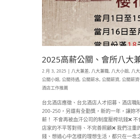
2025高薪公關、會所八大
2 月 3, 2025
|
八大兼差
,
八大兼職
,
八大小姐
,
八
公關小姐
,
公關待遇
,
公關薪水
,
公關薪資
,
公關薪資
酒店工作推薦
台北酒店應徵、台北酒店人才招募、酒店職缺
200-250，另還有全勤獎，新的一年，
薪！ 不會再被血汗公司的制度壓榨坑錢❌ 
店家的不平等對待、不完善照顧❌ 我們注重
錢、想過心中怎樣的理想生活，都只在一念之