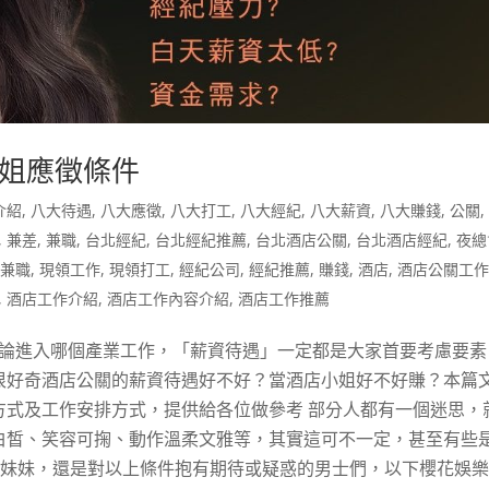
姐應徵條件
介紹
,
八大待遇
,
八大應徵
,
八大打工
,
八大經紀
,
八大薪資
,
八大賺錢
,
公關
,
兼差
,
兼職
,
台北經紀
,
台北經紀推薦
,
台北酒店公關
,
台北酒店經紀
,
夜總
領兼職
,
現領工作
,
現領打工
,
經紀公司
,
經紀推薦
,
賺錢
,
酒店
,
酒店公關工
,
酒店工作介紹
,
酒店工作內容介紹
,
酒店工作推薦
無論進入哪個產業工作，「薪資待遇」一定都是大家首要考慮要素
很好奇酒店公關的薪資待遇好不好？當酒店小姐好不好賺？本篇
方式及工作安排方式，提供給各位做參考 部分人都有一個迷思，
白皙、笑容可掬、動作溫柔文雅等，其實這可不一定，甚至有些
的妹妹，還是對以上條件抱有期待或疑惑的男士們，以下櫻花娛